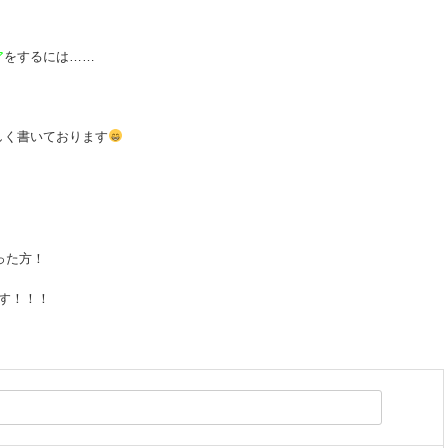
ア
をするには……
しく書いております
った方！
す！！！