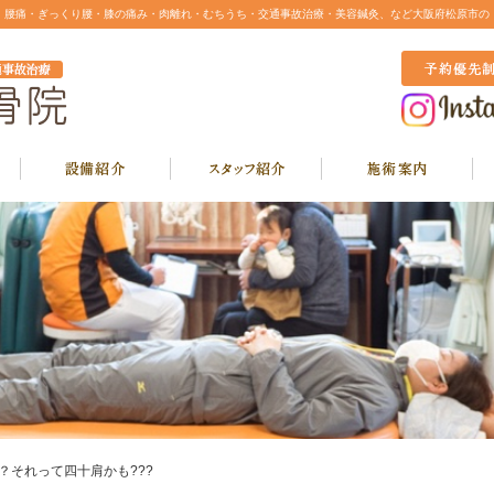
・腰痛・ぎっくり腰・膝の痛み・肉離れ・むちうち・交通事故治療・美容鍼灸、など大阪府松原市の
？それって四十肩かも???