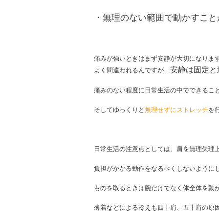
・無理のない範囲で動かすこと
痛みが強いときはまず安静が大切になりま
安静は固定と
よく間違われるんですが…
痛みのない程度に日常生活の中でできるこ
そしてゆっくりと
無理せずにストレッチ
を
日常生活の注意点としては、肩を無理矢理
負担がかかる動作をなるべくしないように
ものを取るときは腕だけでなく体全体を動
薄着などによる冷えも四十肩、五十肩の原