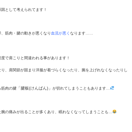
原因として考えられてます！
帯、筋肉・腱の動きが悪くなり
血流が悪く
なります……
程度で肩こりと間違われる事があります！
なり、肩関節が固まり洋服が着づらくなったり、腕を上げれなくなったりし
「腱板(けんばん)」
る筋肉の腱
が切れてしまうこともあります…
た腕の痛みが出ることが多くあり、眠れなくなってしまうことも…