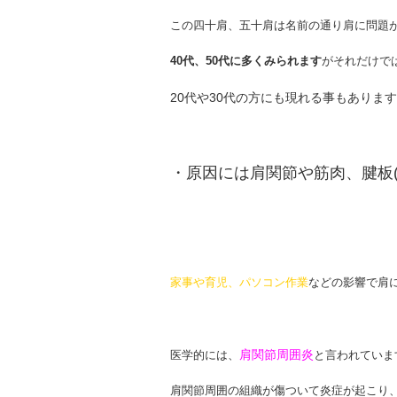
この四十肩、五十肩は名前の通り
肩
に問題
40代、50代に多くみられます
がそれだけで
20代や30代の方にも現れる事もあります
・原因には肩関節や筋肉、腱板(
家事や育児、パソコン作業
などの影響で肩
肩関節周囲炎
医学的には、
と言われていま
肩関節周囲の組織が傷ついて炎症が起こり