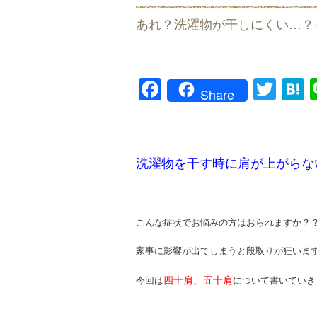
あれ？洗濯物が干しにくい…？そ
Facebook
Twit
H
Share
洗濯物を干す時に肩が上がらな
こんな症状でお悩みの方はおられますか？
家事に影響が出てしまうと段取りが狂いま
四十肩
、
五十肩
今回は
について書いていき