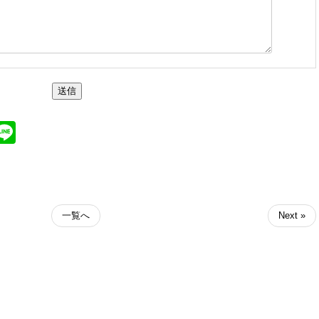
送信
ter
atena
Line
一覧へ
Next »