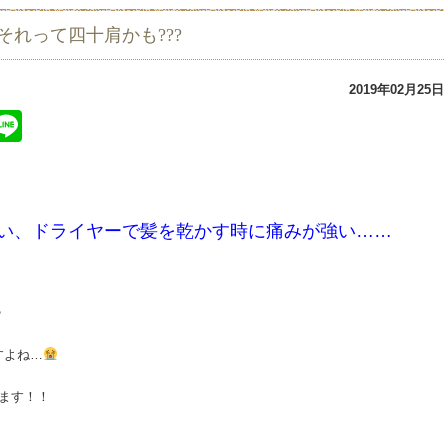
れって四十肩かも???
2019年02月25日
ter
atena
Line
い
、
ドライヤーで髪を乾かす時に痛みが強い……
？
すよね…
ます！！