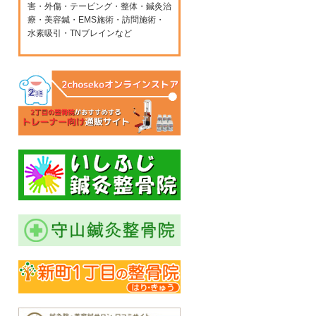
害・外傷・テーピング・整体・鍼灸治
療・美容鍼・EMS施術・訪問施術・
水素吸引・TNブレインなど