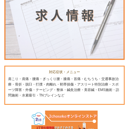
対応症状・メニュー
肩こり・肩痛・腰痛・ぎっくり腰・膝痛・首痛・むちうち・交通事故治
療・骨折・脱臼・打撲・肉離れ・靭帯損傷・アスリート特別治療・スポ
ーツ障害・外傷・テーピング・整体・鍼灸治療・美容鍼・EMS施術・訪
問施術・水素吸引・TNブレインなど