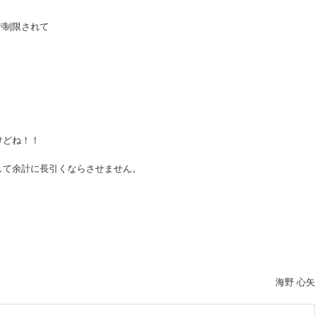
が制限されて
けどね！！
して余計に長引くならさせません。
海野 心矢