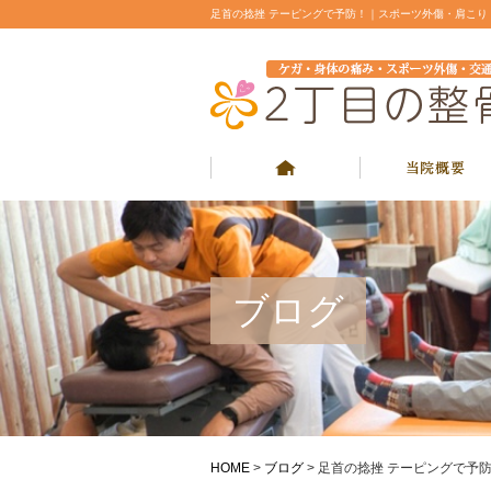
足首の捻挫 テーピングで予防！｜スポーツ外傷・肩こ
ブログ
HOME
>
ブログ
>
足首の捻挫 テーピングで予