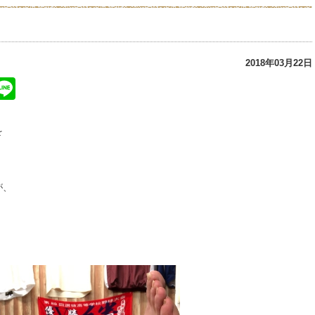
！
2018年03月22日
ter
atena
Line
を
が、