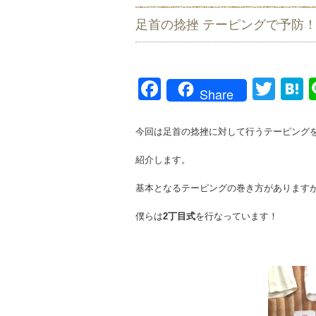
足首の捻挫 テーピングで予防
Facebook
Twit
H
Share
今回は足首の捻挫に対して行うテーピング
紹介します。
基本となるテーピングの巻き方があります
僕らは
2丁目式
を行なっています！