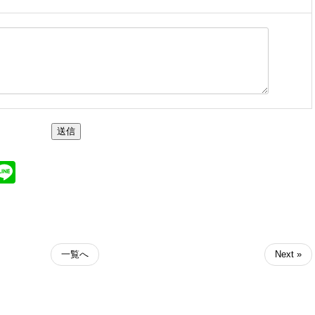
送信
ter
atena
Line
一覧へ
Next »