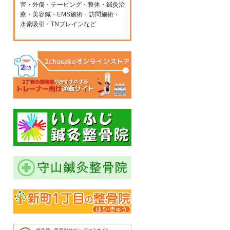
害・外傷・テーピング・整体・鍼灸治
療・美容鍼・EMS施術・訪問施術・
水素吸引・TNブレインなど