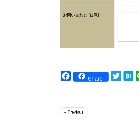
お問い合わせ [任意]
If
you
are
Facebook
Twit
H
a
Share
human,
ignore
this
field
« Previous