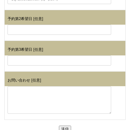
予約第2希望日 [任意]
予約第3希望日 [任意]
お問い合わせ [任意]
If
送信