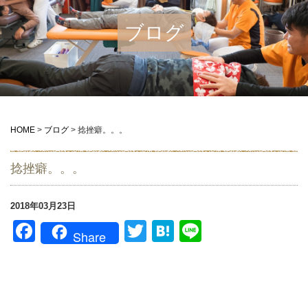
ブログ
HOME
>
ブログ
>
捻挫癖。。。
捻挫癖。。。
2018年03月23日
Facebook
Twitter
Hatena
Line
Share