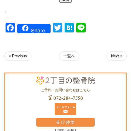
you
are
」
a
human,
Facebook
Twitter
Hatena
Line
ignore
Share
this
field
« Previous
一覧へ
Next »
ご予約・お問い合わせはこちら
【月曜～金曜】