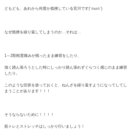
どもども、あれから何度か捻挫している宮川です(´⊙ω⊙`)
なぜ捻挫を繰り返してしまうのか…それは…
1～2割程度痛みが残ったまま練習をしたり、
強く踏ん張ろうとした時にしっかり踏ん張れずぐらつく感じのまま練習
したり。
このような症状を放っておくと、ねんざを繰り返すようになってしてし
まうことがあります！！！
そうならないために！！！！
筋トレとストレッチはしっかり行いましょう！