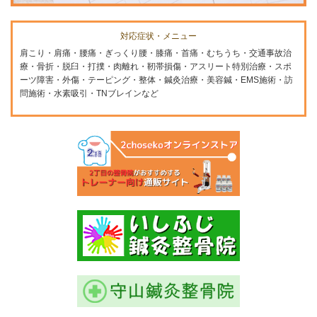
対応症状・メニュー
肩こり・肩痛・腰痛・ぎっくり腰・膝痛・首痛・むちうち・交通事故治
療・骨折・脱臼・打撲・肉離れ・靭帯損傷・アスリート特別治療・スポ
ーツ障害・外傷・テーピング・整体・鍼灸治療・美容鍼・EMS施術・訪
問施術・水素吸引・TNブレインなど