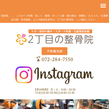
捻挫癖。。。｜スポーツ外傷・肩こり・腰痛・ぎっくり腰・膝の痛み・肉離れ・むちうち・交通事
故治療・美容鍼灸、など大阪府松原市の「2丁目の整骨院」へご相談ください。
【受付時間】 月～土：9:00～20:30
※(水)16:30~20:30(土)9:00~12:30