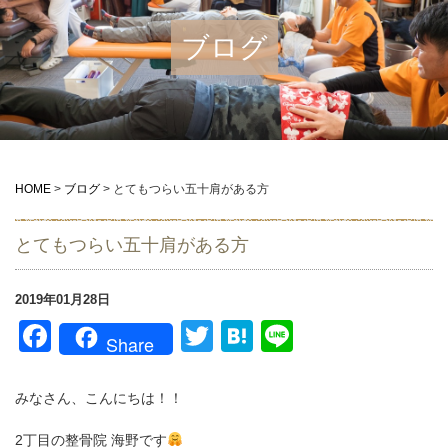
ブログ
HOME
>
ブログ
>
とてもつらい五十肩がある方
とてもつらい五十肩がある方
2019年01月28日
Facebook
Twitter
Hatena
Line
Share
みなさん、こんにちは！！
2丁目の整骨院 海野です