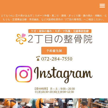
とてもつらい五十肩がある方｜スポーツ外傷・肩こり・腰痛・ぎっくり腰・膝の痛み・肉離れ・む
ちうち・交通事故治療・美容鍼灸、など大阪府松原市の「2丁目の整骨院」へご相談ください。
【受付時間】 月～土：9:00～20:30
※(水)16:30~20:30(土)9:00~12:30