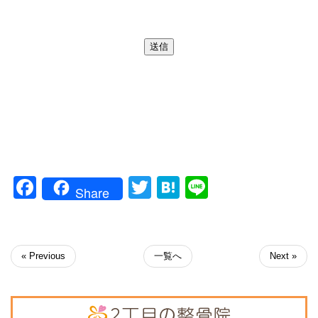
If you are a human, ignore this field
送信
Facebook
Twitter
Hatena
Line
Share
« Previous
一覧へ
Next »