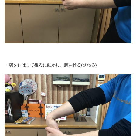
・腕を伸ばして後ろに動かし、腕を捻る(ひねる)