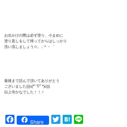
お出かけの際は必ず塗り、小まめに
塗り直しをして帰ってからはしっかり
洗い流しましょう☆。.:＊・゜
最後まで読んで頂いてありがとう
ございました(((o(*ﾟ▽ﾟ*)o)))
以上寺かなでした！！！
Facebook
Twitter
Hatena
Line
Share