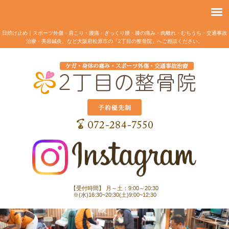
日焼け止め｜スポーツ外傷・肩こり・腰痛・ぎっくり腰・膝の痛み・肉離れ・むちうち・交通事故
治療・美容鍼灸、など大阪府松原市の「2丁目の整骨院」へご相談ください。
【受付時間】 月～土：9:00～20:30
※(水)16:30~20:30(土)9:00~12:30