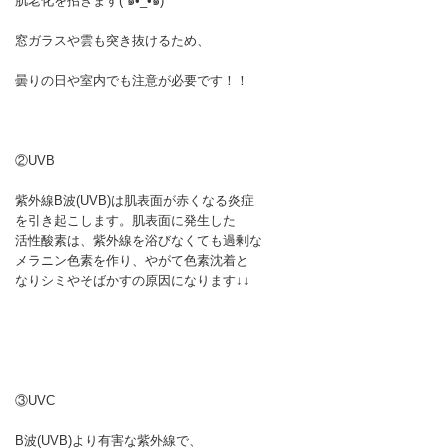
肌老化を招きます(´๑•_•๑)
窓ガラスや雲も突き抜けるため、
曇りの日や室内でも注意が必要です！！
②UVB
紫外線B波(UVB)は肌表面が赤くなる炎症
を引き起こします。肌表面に発生した
活性酸素は、紫外線を浴びなくても過剰な
メラニン色素を作り、やがて色素沈着と
なりシミやそばかすの原因になります↓↓
③UVC
B波(UVB)より有害な紫外線で、