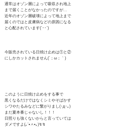
通常はオゾン層によって吸収され地上
まで届くことがなかったのですが…
近年のオゾン層破壊によって地上まで
届くのではと皮膚病などの原因になる
と心配されています(´･･`)
今販売されている日焼け止めは①と②
にしかカットされません(´；ω；｀)
このように日焼け止めをする事で
黒くなるだけではなくシミやそばかす
シワやたるみなどに繋がりまし(･д･｡)
まだ夏本番じゃないし！！！
日照りも強くないからと言っていては
ダメですよ(｡´•ㅅ•｡)↯↯