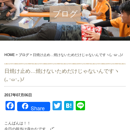
ブログ
HOME
>
ブログ
>
日焼け止め…焼けないためだけじゃないんですヽ(｡･ω･｡)ﾉ
日焼け止め…焼けないためだけじゃないんですヽ
(｡･ω･｡)ﾉ
2017年07月06日
Facebook
Twitter
Hatena
Line
Share
こんばんは！！
今日の担当は寺かなです…♪*ﾟ