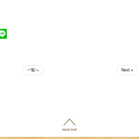
ter
atena
Line
一覧へ
Next »