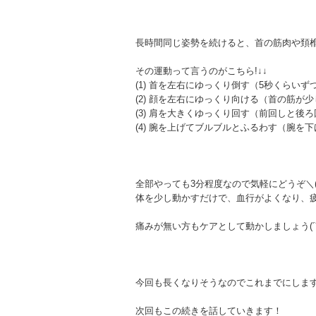
長時間同じ姿勢を続けると、首の筋肉や頚椎に
その運動って言うのがこちら!↓↓
(1) 首を左右にゆっくり倒す（5秒くらいず
(2) 顔を左右にゆっくり向ける（首の筋が
(3) 肩を大きくゆっくり回す（前回しと後
(4) 腕を上げてブルブルとふるわす（腕を
全部やっても3分程度なので気軽にどうぞ＼(^
体を少し動かすだけで、血行がよくなり、
痛みが無い方もケアとして動かしましょう(´
今回も長くなりそうなのでこれまでにしま
次回もこの続きを話していきます！