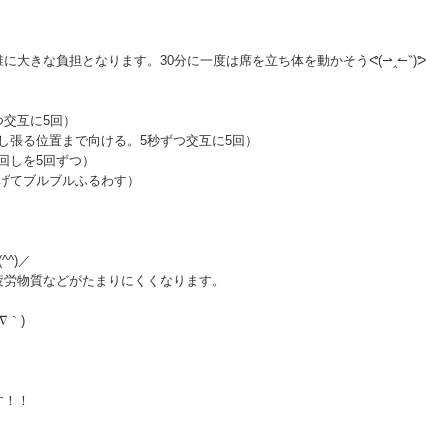
大きな負担となります。30分に一度は席を立ち体を動かそうᕙ(⇀‸↼‶)ᕗ
つ交互に5回）
少し張る位置まで向ける。5秒ずつ交互に5回）
ろ回しを5回ずつ）
下げてブルブルふるわす）
^)／
疲労物質などがたまりにくくなります。
∇｀)
す！！