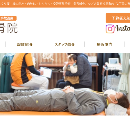
っくり腰・膝の痛み・肉離れ・むちうち・交通事故治療・美容鍼灸、など大阪府松原市の「2丁目の