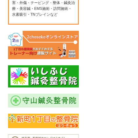
害・外傷・テーピング・整体・鍼灸治
療・美容鍼・EMS施術・訪問施術・
水素吸引・TNブレインなど