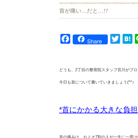
首が痛い…だと…!?
Facebook
Twit
H
Share
どうも、2丁目の整骨院スタッフ宮川がブログを書
今日も首について書いていきましょう(^^♪
*首にかかる大きな負担
首の痛みは、およそ7割の人が一生に一度は