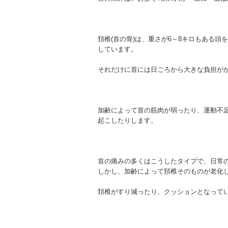
頚椎(首の骨)は、重さが6～8キロもある
しています。
それだけに首には日ごろから大きな負担が
加齢によって首の筋肉が弱ったり、運動不
起こしたりします。
首の痛みの多くはこうしたタイプで、日常の
しかし、加齢によって頚椎そのものが老化
頚椎がすり減ったり、クッションとなって