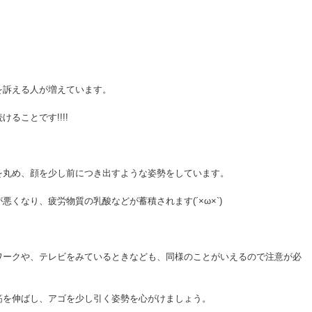
を訴える人が増えています。
ることです!!!!
を丸め、顔を少し前につき出すような姿勢をしています。
くなり、疲労物質の乳酸などが蓄積されます(´×ω×`)
ワークや、テレビをみているときなども、同様のことがいえるので注意が必
筋を伸ばし、アゴを少し引く姿勢を心がけましょう。