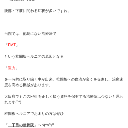
腰部・下肢に関わる症状が多いですね。
当院では、他院にない治療法で
「
FMT
」
という椎間板ヘルニアの原因となる
「
重力
」
を一時的に取り除く事が出来、椎間板への血流が良くを促進し、治癒速
度を高める機械があります。
大阪府でもこのFMTを正しく扱う資格を保有する治療院は少ないと思わ
れます(^^)
椎間板ヘルニアでお困りの方はぜひ
「
二丁目の整骨院
」へ*\(^o^)/*