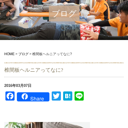
ブログ
HOME
>
ブログ
>
椎間板ヘルニアってなに?
椎間板ヘルニアってなに?
2016年03月07日
Facebook
Twitter
Hatena
Line
Share