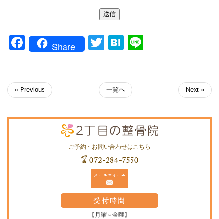
If
送信
you
are
Facebook
Twitter
Hatena
Line
a
Share
human,
ignore
this
field
« Previous
一覧へ
Next »
ご予約・お問い合わせはこちら
【月曜～金曜】