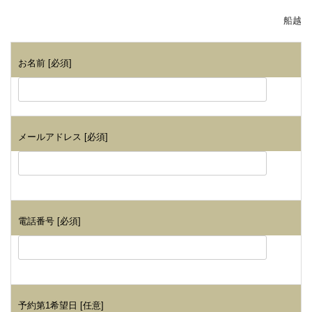
船越
お名前 [必須]
メールアドレス [必須]
電話番号 [必須]
予約第1希望日 [任意]