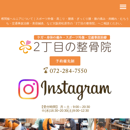
椎間板ヘルニアについて｜スポーツ外傷・肩こり・腰痛・ぎっくり腰・膝の痛み・肉離れ・むちう
ち・交通事故治療・美容鍼灸、など大阪府松原市の「2丁目の整骨院」へご相談ください。
【受付時間】 月～土：9:00～20:30
※(水)16:30~20:30(土)9:00~12:30