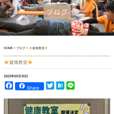
ブログ
HOME
>
ブログ
>
健康教室
健康教室
2022年09月30日
Facebook
Twitter
Hatena
Line
Share