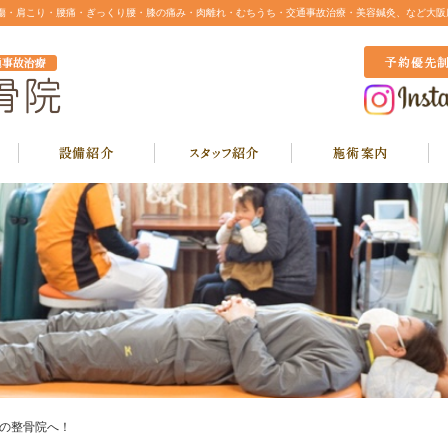
ツ外傷・肩こり・腰痛・ぎっくり腰・膝の痛み・肉離れ・むちうち・交通事故治療・美容鍼灸、など大
目の整骨院へ！