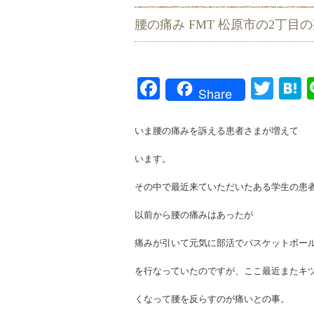
腰の痛み FMT 松原市の2丁目
Facebook
Twit
H
Share
いま腰の痛みを訴える患者さまが増えて
います。
その中で最近来ていただいたある学生の患
以前から腰の痛みはあったが
痛みが引いて元気に部活でバスケットボー
を行なっていたのですが、ここ最近またキ
くなって腰を反らすのが痛いとの事。