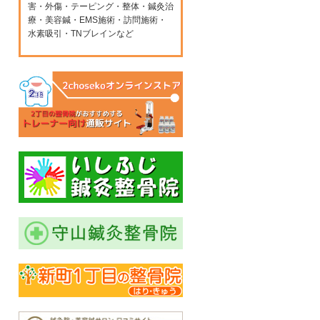
害・外傷・テーピング・整体・鍼灸治
療・美容鍼・EMS施術・訪問施術・
水素吸引・TNブレインなど