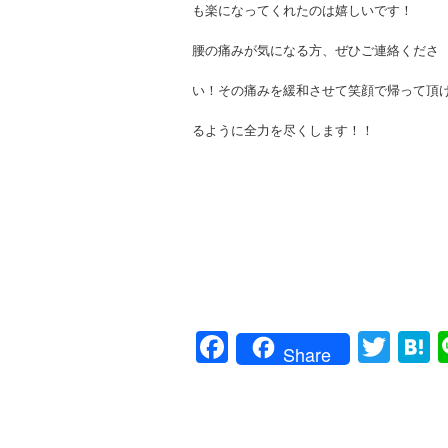
も楽になってくれたのは嬉しいです！
腰の痛みが気になる方、ぜひご連絡くださ
い！その痛みを緩和させて笑顔で帰って頂
るように全力を尽くします！！
Facebook
Twit
H
Share