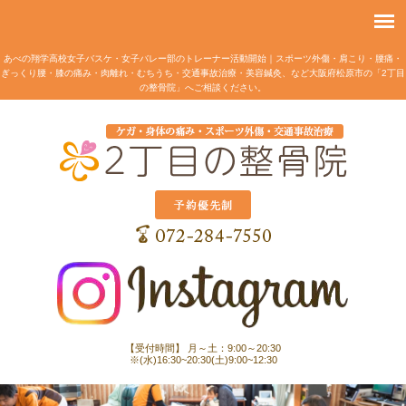
あべの翔学高校女子バスケ・女子バレー部のトレーナー活動開始｜スポーツ外傷・肩こり・腰痛・
ぎっくり腰・膝の痛み・肉離れ・むちうち・交通事故治療・美容鍼灸、など大阪府松原市の「2丁目
の整骨院」へご相談ください。
【受付時間】 月～土：9:00～20:30
※(水)16:30~20:30(土)9:00~12:30