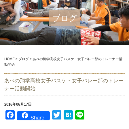
ブログ
HOME
>
ブログ
>
あべの翔学高校女子バスケ・女子バレー部のトレーナー活
動開始
あべの翔学高校女子バスケ・女子バレー部のトレー
ナー活動開始
2016年06月17日
Facebook
Twitter
Hatena
Line
Share