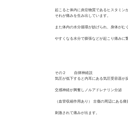
起こると体内に炎症物質であるヒスタミン
それが痛みを生み出しています。
また体内の水分循環が妨げられ、身体がむ
やすくなる水分で膨張などが起こり痛みに
その２ 自律神経説
気圧が低下すると内耳にある気圧受容器が
交感神経が興奮しノルアドレナリン分泌
（血管収縮作用あり） 古傷の周辺にある痛
刺激されて痛みが出ます。