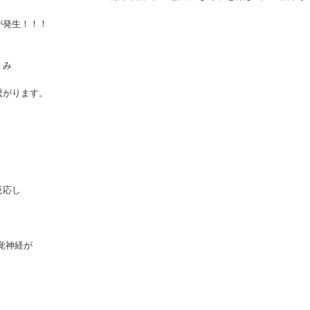
が発生！！！
くみ
繋がります。
反応し
覚神経が