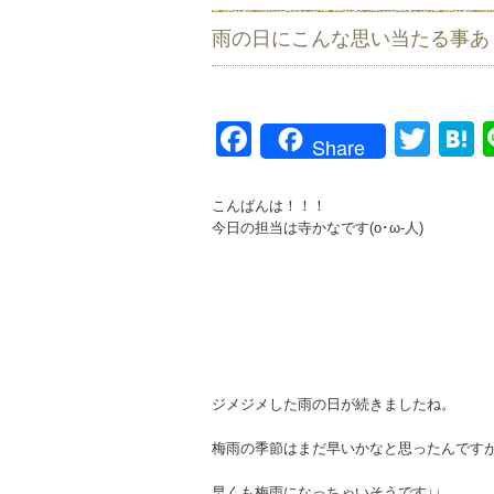
雨の日にこんな思い当たる事あ
Facebook
Twit
H
Share
こんばんは！！！
今日の担当は寺かなです(o･ω-人)
ジメジメした雨の日が続きましたね。
梅雨の季節はまだ早いかなと思ったんです
早くも梅雨になっちゃいそうです↓↓