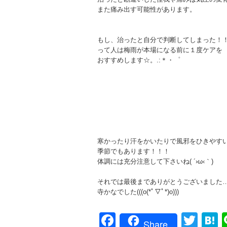
また痛み出す可能性があります。
もし、治ったと自分で判断してしまった！
って人は梅雨が本場になる前に１度ケアを
おすすめします☆。.:＊・゜
寒かったり汗をかいたりで風邪をひきやす
季節でもあります！！！
体調には充分注意して下さいね( ´›ω‹｀)
それでは最後までありがとうございました…♪
寺かなでした(((o(*ﾟ▽ﾟ*)o)))
Facebook
Twit
H
Share