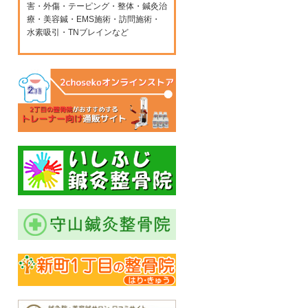
害・外傷・テーピング・整体・鍼灸治
療・美容鍼・EMS施術・訪問施術・
水素吸引・TNブレインなど