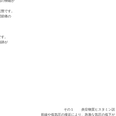
肉の伸縮が
状態です。
関節痛の
です。
傷跡が
その１ 炎症物質ヒスタミン説
前線や低気圧の接近により、急激な気圧の低下が