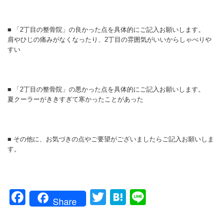
■ 「2丁目の整骨院」の良かった点を具体的にご記入お願いします。
肩やひじの痛みがなくなったり、2丁目の雰囲気がいいからしゃべりや
すい
■ 「2丁目の整骨院」の悪かった点を具体的にご記入お願いします。
夏クーラーがききすぎて寒かったことがあった
■ その他に、お気づきの点やご要望がございましたらご記入お願いしま
す。
Facebook
Twitter
Hatena
Line
Share