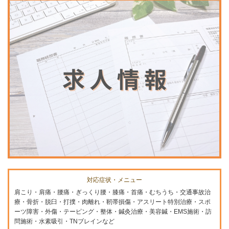
対応症状・メニュー
肩こり・肩痛・腰痛・ぎっくり腰・膝痛・首痛・むちうち・交通事故治
療・骨折・脱臼・打撲・肉離れ・靭帯損傷・アスリート特別治療・スポ
ーツ障害・外傷・テーピング・整体・鍼灸治療・美容鍼・EMS施術・訪
問施術・水素吸引・TNブレインなど