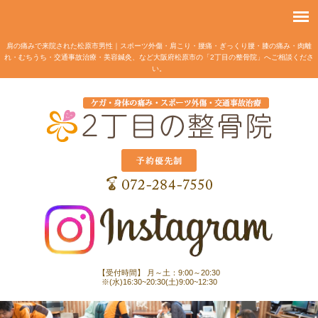
肩の痛みで来院された松原市男性｜スポーツ外傷・肩こり・腰痛・ぎっくり腰・膝の痛み・肉離
れ・むちうち・交通事故治療・美容鍼灸、など大阪府松原市の「2丁目の整骨院」へご相談くださ
い。
【受付時間】 月～土：9:00～20:30
※(水)16:30~20:30(土)9:00~12:30