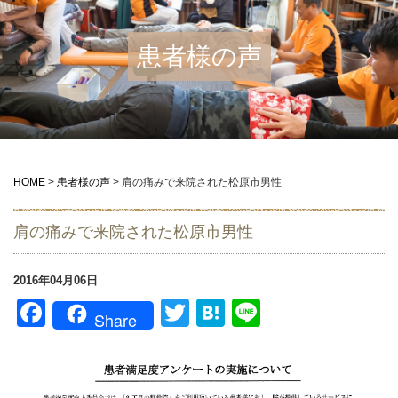
患者様の声
HOME
>
患者様の声
>
肩の痛みで来院された松原市男性
肩の痛みで来院された松原市男性
2016年04月06日
Facebook
Twitter
Hatena
Line
Share